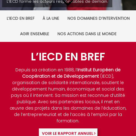
L’IECD forme les acteurs responsables de demain.
L’IECD EN BREF
À LA UNE
NOS DOMAINES D’INTERVENTION
AGIR ENSEMBLE
NOS ACTIONS DANS LE MONDE
L’IECD
EN BREF
Depuis sa création en 1988, l’
Institut Européen de
Coopération et de Développement
(IECD),
organisation de solidarité internationale, soutient le
développement humain, économique et social des
pays où il intervient. Sa mission est reconnue d’utilité
publique. Avec ses partenaires locaux, il met en
œuvre des projets dans les domaines de l’éducation,
de l’entrepreneuriat et de l’accès à l’emploi par la
formation.
VOIR LE RAPPORT ANNUEL