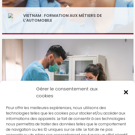
VIETNAM : FORMATION AUX MÉTIERS DE
L’AUTOMOBILE
Gérer le consentement aux
cookies
Pour offrir les meilleures expériences, nous utilisons des
technologies telles que les cookies pour stocker et/ou accéder aux
informations des appareils. Le fait de consentir à ces technologies
nous permettra de traiter des données telles que le comportement
MAROC : FORMATION D’AIDE À LA PERSONNE À AUTONOMIE
de navigation ou les ID uniques sur ce site. Le fait de ne pas
RÉDUITE (FAPAR)
consentir ou de retirer son consentement peut avoir un effet négatif