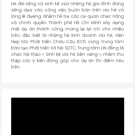
tới đời sống và sinh kế của những hộ gia đình đang
sống dựa vào công việc buôn bán trên vỉa hè và
lòng lề đường. Nhằm hỗ trợ các cơ quan chức năng
và chính quyền Thành phố Hồ Chí Minh xây dựng
một dự án thành công, mang lại lợi ích cho nhiều
bên, đặc biệt là những hộ kinh doanh vỉa hè, Viện
Hợp tác Phát triển Châu Câu IECD cùng Trung tâm
Đào tạo Phát triển Xã hội SDTC, Trung tâm LIN đồng tổ
chức hội thảo « Sinh kế vỉa hè bền vững », nhằm thu
thập các ý kiến đóng góp cho dự án thí điểm nêu
trên.