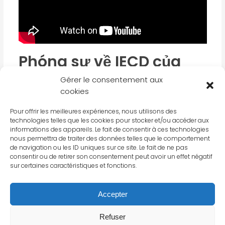
Phóng sự về IECD của
VTC10
Gérer le consentement aux
cookies
V
TC10 report
October 2015
Pour offrir les meilleures expériences, nous utilisons des
technologies telles que les cookies pour stocker et/ou accéder aux
Chương trình đào tao kỹ năng quản lý cơ bản dành
informations des appareils. Le fait de consentir à ces technologies
cho người kinh doanh nhỏ sau thời gian 3 năm hoạt
nous permettra de traiter des données telles que le comportement
de navigation ou les ID uniques sur ce site. Le fait de ne pas
động đã mang đến nhiều lợi ích cho người dân
consentir ou de retirer son consentement peut avoir un effet négatif
buôn bán nhỏ ở TPHCM. Đài truyền hình VTC đã thực
sur certaines caractéristiques et fonctions.
hiện phóng sự về IECD và đã phát sóng trên kênh
VTC10.
Accepter
Refuser