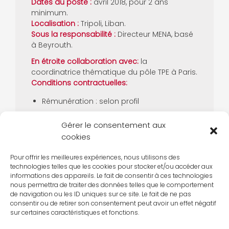
Dates du poste :
avril 2018, pour 2 ans
minimum.
Localisation :
Tripoli, Liban.
Sous la responsabilité :
Directeur MENA, basé
à Beyrouth.
En étroite collaboration avec:
la
coordinatrice thématique du pôle TPE à Paris.
Conditions contractuelles:
Rémunération : selon profil
Départ en famille : non possible
Gérer le consentement aux
Participation au logement
cookies
Un Billet d’avion A/R par année de mission
(incluant le billet de départ et le billet de
Pour offrir les meilleures expériences, nous utilisons des
technologies telles que les cookies pour stocker et/ou accéder aux
retour final)
informations des appareils. Le fait de consentir à ces technologies
Pack médical et social complet (maladie,
nous permettra de traiter des données telles que le comportement
de navigation ou les ID uniques sur ce site. Le fait de ne pas
rapatriement, mutuelle complémentaire)
consentir ou de retirer son consentement peut avoir un effet négatif
et cotisation retraite de base de la
sur certaines caractéristiques et fonctions.
sécurité sociale