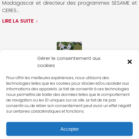
Madagascar et directeur des programmes SESAME et
CERES…
LIRE LA SUITE
Gérer le consentement aux
cookies
Inauguration du
Pour offrir les meilleures expériences, nous utilisons des
nouveau centre de
technologies telles que les cookies pour stocker et/ou accéder aux
informations des appareils. Le fait de consentir à ces technologies
nous permettra de traiter des données telles que le comportement
formation SESAME à
de navigation ou les ID uniques sur ce site. Le fait de ne pas
consentir ou de retirer son consentement peut avoir un effet négatif
Madagascar
sur certaines caractéristiques et fonctions.
Accepter
Le nouveau campus SESAME permet d’accueillir 120