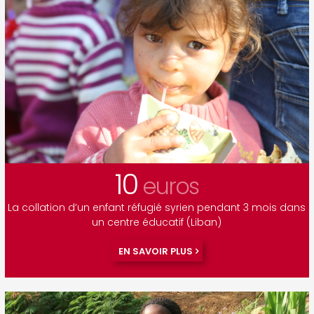
10
euros
La collation d’un enfant réfugié syrien pendant 3 mois dans
un centre éducatif (Liban)
EN SAVOIR PLUS