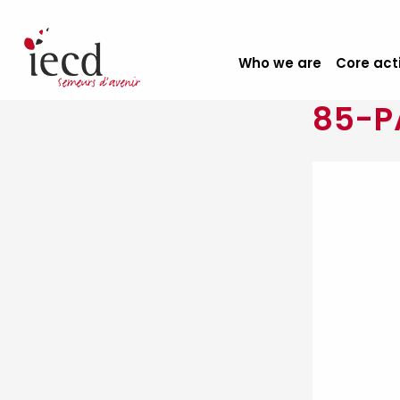
Who we are
Core act
85-P