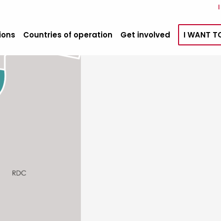
ions
Countries of operation
Get involved
I WANT T