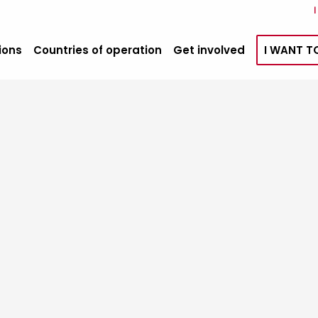
ions
Countries of operation
Get involved
I WANT T