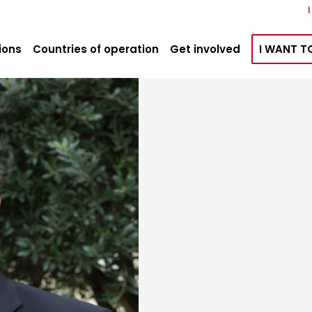
ions
Countries of operation
Get involved
I WANT T