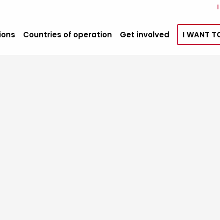
ions
Countries of operation
Get involved
I WANT T