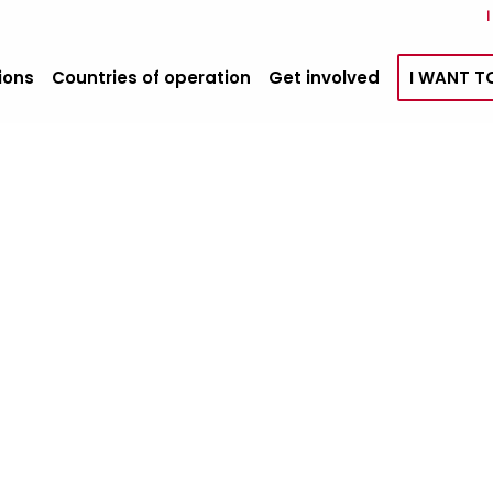
ions
Countries of operation
Get involved
I WANT T