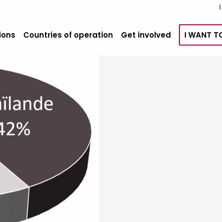
ions
Countries of operation
Get involved
I WANT T