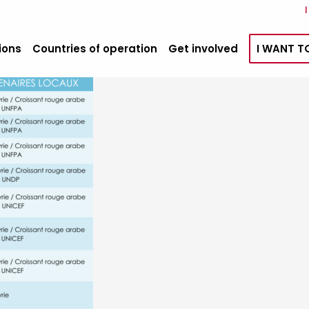
ions
Countries of operation
Get involved
I WANT T