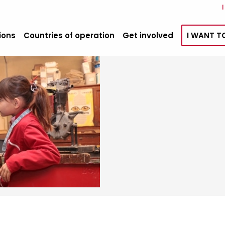
ions
Countries of operation
Get involved
I WANT T