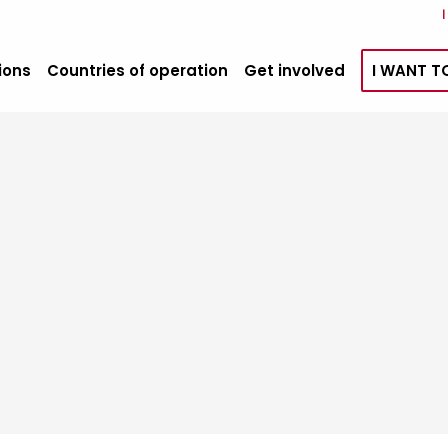
ions
Countries of operation
Get involved
I WANT T