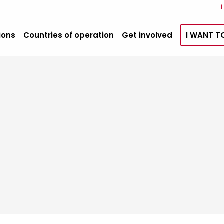
ions
Countries of operation
Get involved
I WANT T