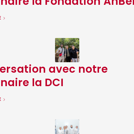
naire la Fondation AnBe
E
ersation avec notre
naire la DCI
E