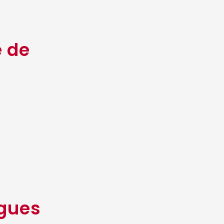
e de
ygues