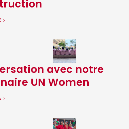
truction
E
ersation avec notre
enaire UN Women
E