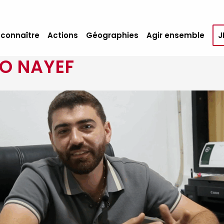
 connaître
Actions
Géographies
Agir ensemble
J
O NAYEF