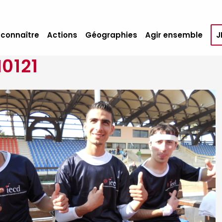
 connaître
Actions
Géographies
Agir ensemble
J
0121