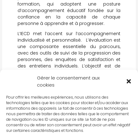
formation, qui adoptent une posture
d’accompagnement éducatif fondée sur la
confiance en la capacité de chaque
personne à apprendre et à progresser.
L’IECD met l’accent sur l’accompagnement
individualisé et personnalisé. L’évaluation est
une composante essentielle du parcours,
avec des outils de suivi de la progression des
personnes, des enquêtes de satisfaction et
des entretiens individuels. L’objectif est de
mesurer l’impact du programme sur la vie
Gérer le consentement aux
des participants et d’apporter des
cookies
ajustements si nécessaire.
Le parcours AVENIR représente donc une
Pour offrir les meilleures expériences, nous utilisons des
initiative prometteuse pour donner aux
technologies telles que les cookies pour stocker et/ou accéder aux
personnes les moyens de construire leur
informations des appareils. Le fait de consentir à ces technologies
nous permettra de traiter des données telles que le comportement
avenir de manière autonome, responsable et
de navigation ou les ID uniques sur ce site. Le fait de ne pas
engagée. Il s’agit d’une réponse concrète aux
consentir ou de retirer son consentement peut avoir un effet négatif
défis du monde actuel, qui met l’accent sur le
sur certaines caractéristiques et fonctions.
développement intégral de la personne et