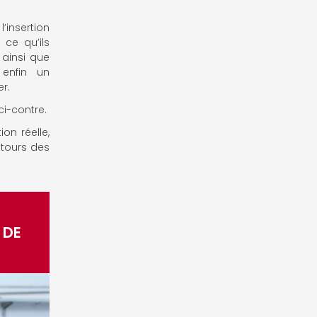
insertion
 ce qu’ils
, ainsi que
 enfin un
er.
ci-contre.
on réelle,
etours des
 DE