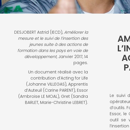
DESJOBERT Astrid (IECD),
Améliorer la
AM
mesure et le suivi de l’insertion des
jeunes suite à des actions de
L’
formation dans les pays en voie de
A
développement,
Janvier 2017, 14
pages.
P
Un document réalisé avec la
contribution d’
Acting for Life
(Johanne VILLEGAS), Apprentis
d’Auteuil (Carine PARENT), Essor
Le suivi 
(Ambroise LE MOAL), Gret (Sandra
opérateu
BARLET, Marie-Christine LEBRET).
d’outils. 
Essor, le
outil se
l’inserti