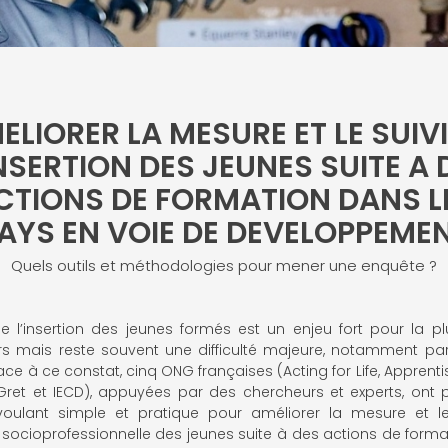
ELIORER LA MESURE ET LE SUIVI
INSERTION DES JEUNES SUITE A 
CTIONS DE FORMATION DANS L
AYS EN VOIE DE DEVELOPPEME
Quels outils et méthodologies pour mener une enquête ?
de l’insertion des jeunes formés est un enjeu fort pour la p
rs mais reste souvent une difficulté majeure, notamment p
Face à ce constat, cinq ONG françaises (Acting for Life, Apprentis
 Gret et IECD), appuyées par des chercheurs et experts, ont 
 voulant simple et pratique pour améliorer la mesure et le
on socioprofessionnelle des jeunes suite à des actions de form