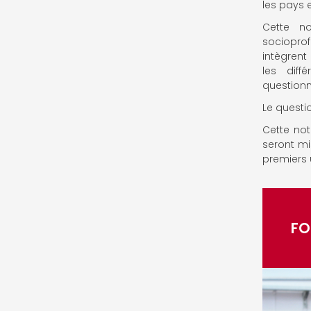
les pays
Cette no
socioprof
intègrent 
les diff
questionn
Le questi
Cette not
seront mi
premiers u
FO