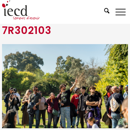
7R302103